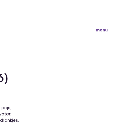
menu
6)
rijs,
water.
drankjes.