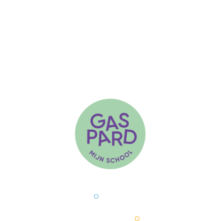
Musical: Blauw Bloed
Steu
T 09 222 65 47
info@mijnschool.b
°
Rijsenbergstraat 40
9000 Gent