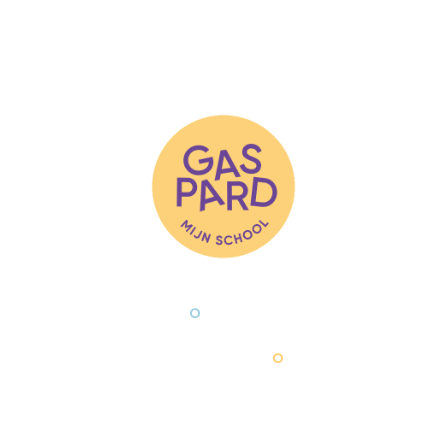
Musical: Blauw Bloed
Spa
(20
T 09 222 65 47
info@mijnschool.b
°
Rijsenbergstraat 40
9000 Gent
°