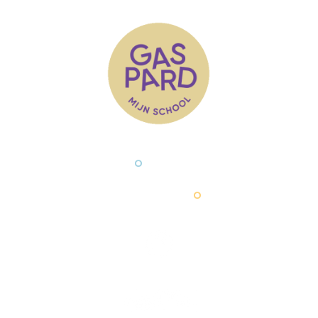
Musical: Blauw Bloed
Spa
(20
T 09 222 65 47
info@mijnschool.b
°
Rijsenbergstraat 40
9000 Gent
°