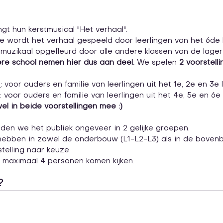
gt hun kerstmusical "Het verhaal".
wordt het verhaal gespeeld door leerlingen van het 6de l
 muzikaal opgefleurd door alle andere klassen van de lager
ere school nemen hier dus aan deel. 
We spelen 
2 voorstell
0
: voor ouders en familie van leerlingen uit het 1e, 2e en 3e l
: voor ouders en familie van leerlingen uit het 4e, 5e en 6e 
el in beide voorstellingen mee :)
en we het publiek ongeveer in 2 gelijke groepen. 
hebben in zowel de onderbouw (L1-L2-L3) als in de boven
elling naar keuze.  
r maximaal 4 personen komen kijken. 
? 