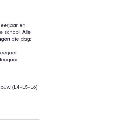
eerjaar en 
e school. 
Alle 
ingen
 die dag:
eerjaar.
leerjaar.
bouw (L4-L5-L6) 