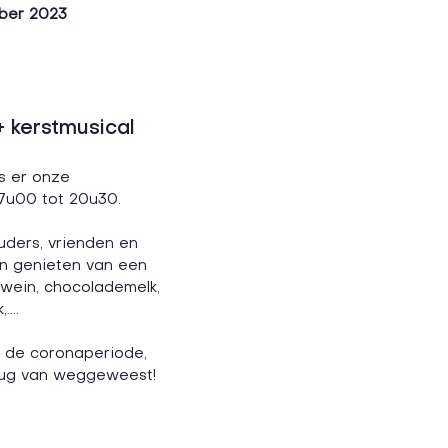
ber 2023
+ kerstmusical
s er onze 
7u00 tot 20u30.
ders, vrienden en 
n genieten van een 
hwein, chocolademelk, 
...
 de coronaperiode, 
rug van weggeweest! 