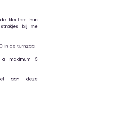
e kleuters hun 
strakjes bij me 
De voorstelling start om 14u30 in de turnzaal. 
 à maximum 5 
eel aan deze 