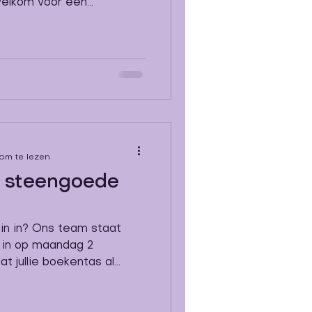
. Of je nu een
, warme plek voor je
e welkom. Tijdens dit
de school en klassen
er onze aanpak ervaren
 maakt 📅 Datum:
 om te lezen
n steengoede
 zin in? Ons team staat
r in op maandag 2
jullie boekentas al...