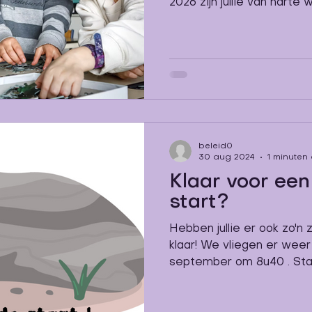
2026 zijn jullie van harte welkom voor een
kijkmoment in onze school
instappertje hebt dat bijna aan school toe is, of je
op zoek bent naar een nieuwe
kind — jullie zijn van hart
kijkmoment kunnen jullie: 
ontdekken meer horen ov
wat onze school zo uniek
zaterdag 24
beleid0
30 aug 2024
1 minuten
Klaar voor ee
start?
Hebben jullie er ook zo'n
klaar! We vliegen er wee
september om 8u40 . Staat 