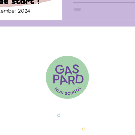
T 09 222 65 47
info@mijnschool.b
°
Rijsenbergstraat 40
9000 Gent
°