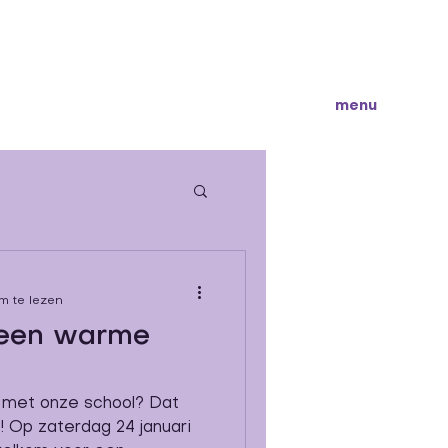
menu
m te lezen
 een warme
 met onze school? Dat
! Op zaterdag 24 januari