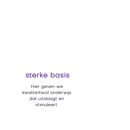
identiteit
Hier geven we
Gods liefde door.
sterke basis
Hier geven we
kwaliteitsvol onderwijs
dat uitdaagt en
stimuleert.