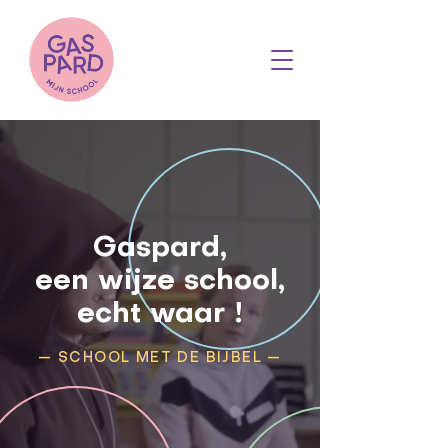
Gaspard,
een wijze school,
echt waar !
— SCHOOL MET DE BIJBEL —